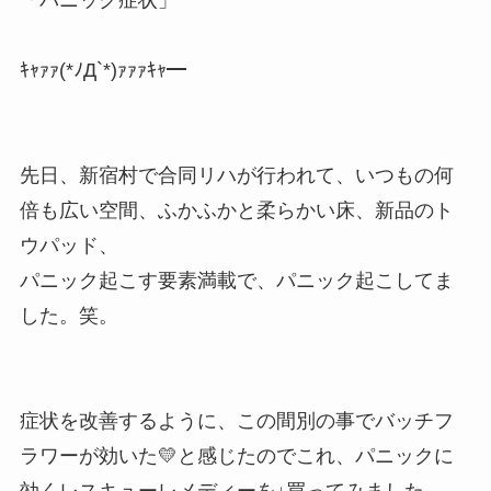
ｷｬｧｧ(*ﾉД`*)ｧｧｧｷｬ━
先日、新宿村で合同リハが行われて、いつもの何
倍も広い空間、ふかふかと柔らかい床、新品のト
ウパッド、
パニック起こす要素満載で、パニック起こしてま
した。笑。
症状を改善するように、この間別の事でバッチフ
ラワーが効いた💛と感じたのでこれ、パニックに
効くレスキューレメディーを↓買ってみました。